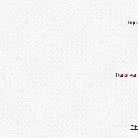
Tigu
Transilvan
Trh