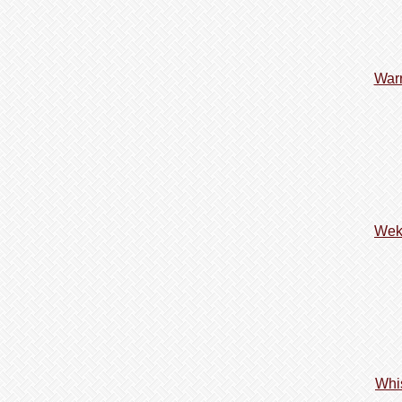
Warr
Wek
Whi