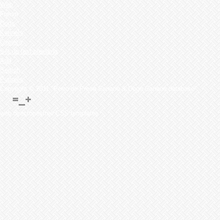
Web
Forum
Dogs
Kennels
Owner's
Set up test breeding
Add
Search
Puppies
Copyright © 2011 "Perro de Presa Canario & Dogo Canario database"
web directoriesfree CSS templates