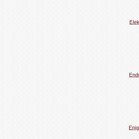
Elek
Endu
Enig