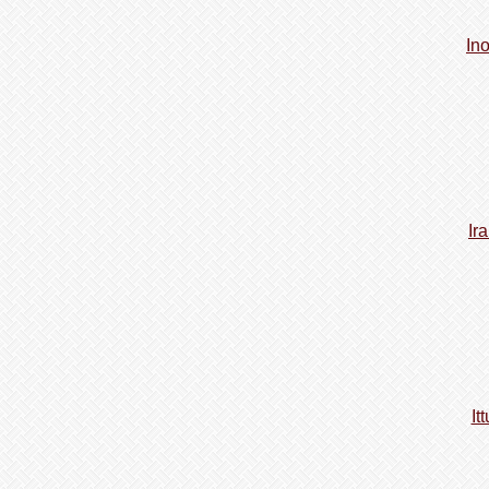
In
Ir
It