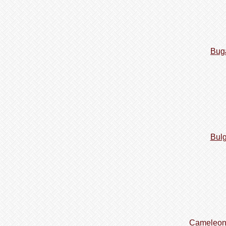
Buga
Bulg
Cameleon 