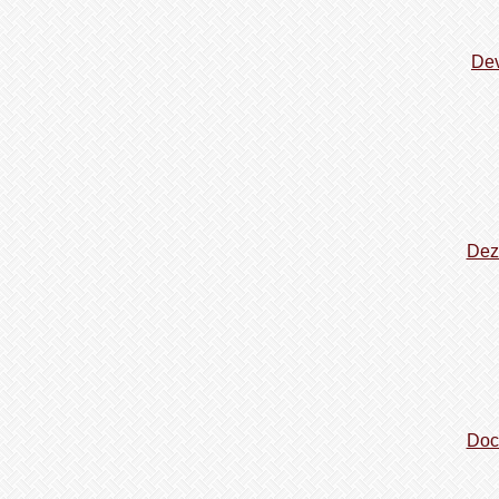
Dev
Dez
Doc