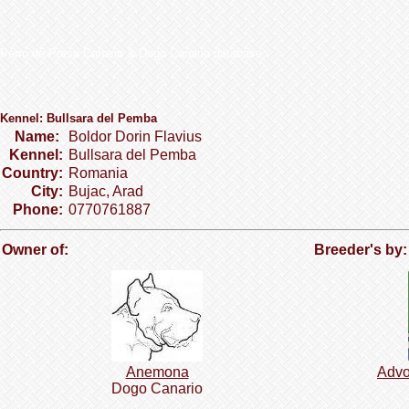
Perro de Presa Canario & Dogo Canario database
Kennel: Bullsara del Pemba
Name:
Boldor Dorin Flavius
Kennel:
Bullsara del Pemba
Country:
Romania
City:
Bujac, Arad
Phone:
0770761887
Owner of:
Breeder's by:
Anemona
Advo
Dogo Сanario