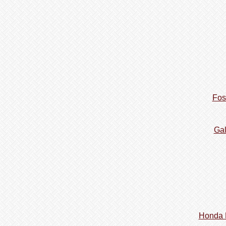
Fos
Gal
Honda B