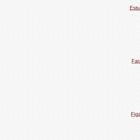
Estu
Far
Fig