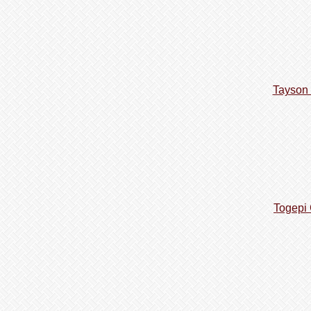
Tayson
Togepi