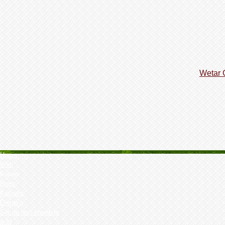
Wetar 
Home
Web
Forum
Dogs
Kennels
Owner's
Set up test breeding
Add