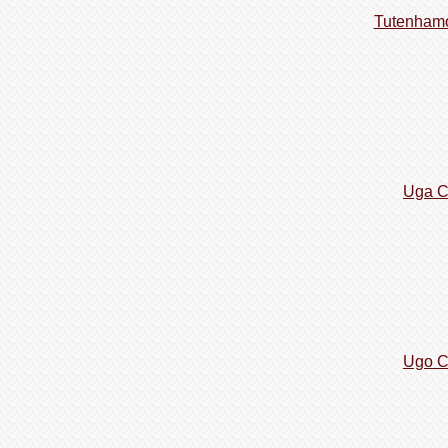
Tutenhamo
Uga C
Ugo C