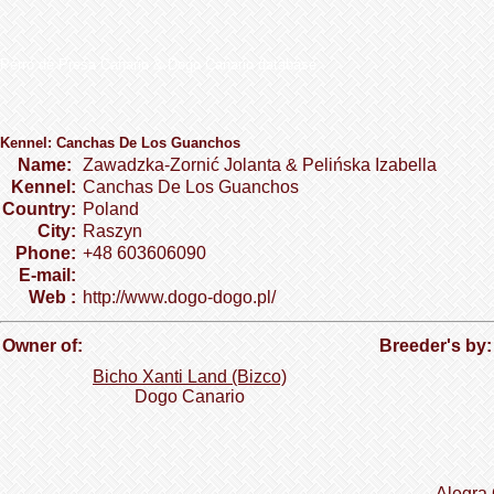
Perro de Presa Canario & Dogo Canario database
Kennel: Canchas De Los Guanchos
Name:
Zawadzka-Zornić Jolanta & Pelińska Izabella
Kennel:
Canchas De Los Guanchos
Country:
Poland
City:
Raszyn
Phone:
+48 603606090
E-mail:
Web :
http://www.dogo-dogo.pl/
Owner of:
Breeder's by:
Bicho Xanti Land (Bizco)
Dogo Сanario
Alegra