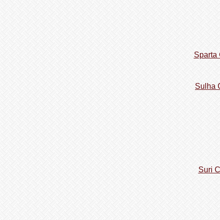
Sparta
Sulha 
Suri 