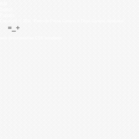
Add
Search
Puppies
Copyright © 2011 "Perro de Presa Canario & Dogo Canario database"
web directoriesfree CSS templates