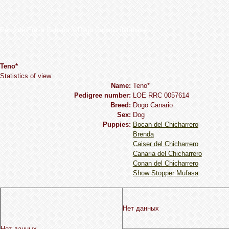
Perro de Presa Canario & Dogo Canario database
Teno*
Statistics of view
Name:
Teno*
Pedigree number:
LOE RRC 0057614
Breed:
Dogo Сanario
Sex:
Dog
Puppies:
Bocan del Chicharrero
Brenda
Caiser del Chicharrero
Canaria del Chicharrero
Conan del Chicharrero
Show Stopper Mufasa
Нет данных
Нет данных