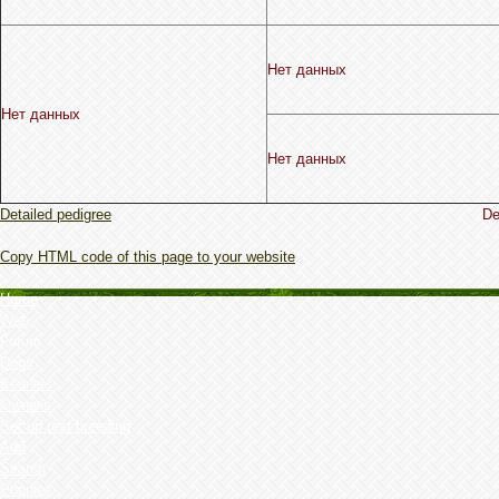
Нет данных
Нет данных
Нет данных
Detailed pedigree
De
Copy HTML code of this page to your website
Home
Web
Forum
Dogs
Kennels
Owner's
Set up test breeding
Add
Search
Puppies