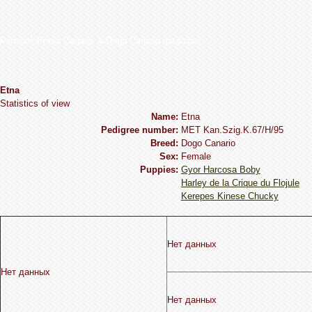
Perro de Presa Canario & Dogo Canario database
Etna
Statistics of view
Name:
Etna
Pedigree number:
MET Kan.Szig.K.67/H/95
Breed:
Dogo Сanario
Sex:
Female
Puppies:
Gyor Harcosa Boby
Harley de la Crique du Flojule
Kerepes Kinese Chucky
Нет данных
Нет данных
Нет данных