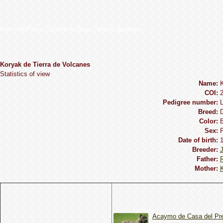
Perro de Presa Canario & Dogo Canario database
Koryak de Tierra de Volcanes
Statistics of view
Name:
K
COI:
Pedigree number:
Breed:
Сolor:
B
Sex:
Date of birth:
Breeder:
Father:
Mother:
Acaymo de Casa del Pr