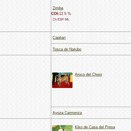
Zimba
COI:
12.5 %
Ch.ESP-98,
Capitan
Tosca de Natubo
Aroco del Choro
Ayoza Carmenza
Kiko de Casa del Presa