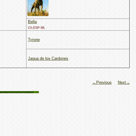
Bella
Ch.ESP-98,
Tyrone
Jagua de los Cardones
←Previous
Next→