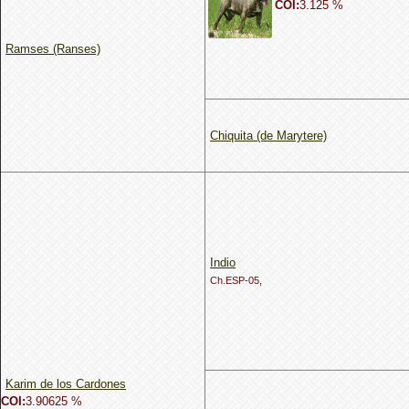
COI:
3.125 %
Ramses (Ranses)
Chiquita (de Marytere)
Indio
Ch.ESP-05,
Karim de los Cardones
COI:
3.90625 %