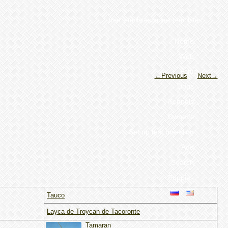
free templatesbanner templates
Home
Web
Forum
←Previous
Next→
Dogs
Kennels
Owner's
Set up test breeding
Add
Search
Puppies
Tauco
Layca de Troycan de Tacoronte
Tamaran