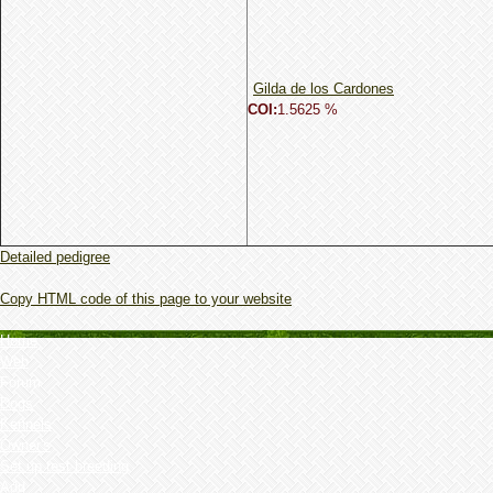
Gilda de los Cardones
COI:
1.5625 %
Detailed pedigree
Copy HTML code of this page to your website
Home
Web
Forum
Dogs
Kennels
Owner's
Set up test breeding
Add