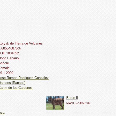
oryak de Tierra de Volcanes
2.685546875%
LOE 1881852
Dogo Сanario
rindle
Female
19.1.2009
Jose Ramon Rodriguez Gonzalez
Ramses (Ranses)
Karim de los Cardones
Baron II
MWVI,
Ch.ESP-96,
esa