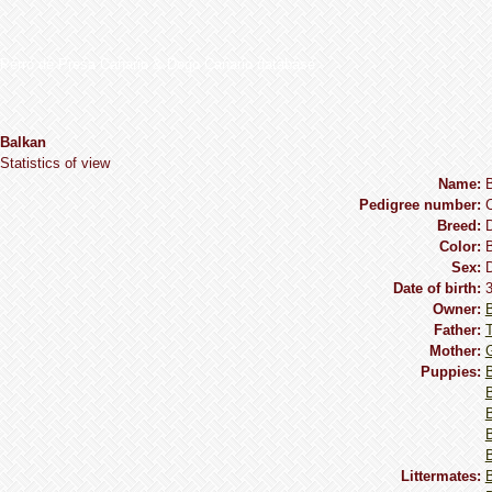
Perro de Presa Canario & Dogo Canario database
Balkan
Statistics of view
Name:
Pedigree number:
Breed:
Сolor:
B
Sex:
Date of birth:
3
Owner:
Father:
Mother:
G
Puppies:
B
B
Littermates: