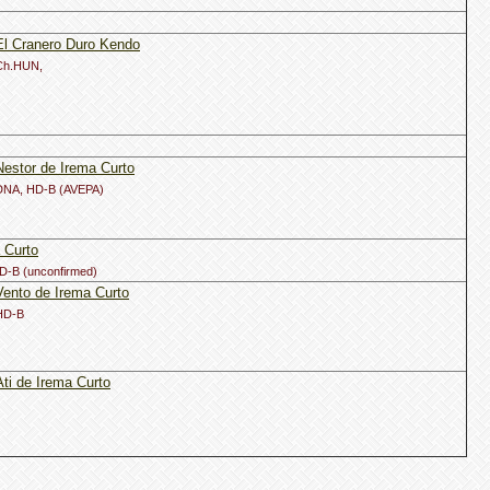
El Cranero Duro Kendo
Ch.HUN,
Nestor de Irema Curto
DNA, HD-B (AVEPA)
 Curto
D-B (unconfirmed)
Vento de Irema Curto
HD-B
Ati de Irema Curto