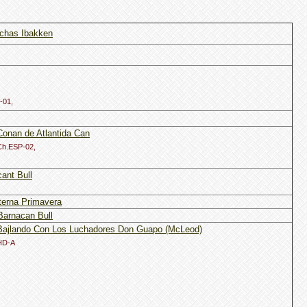
chas Ibakken
01,
Conan de Atlantida Can
Ch.ESP-02,
ant Bull
erna Primavera
Barnacan Bull
Bajlando Con Los Luchadores Don Guapo (McLeod)
HD-A