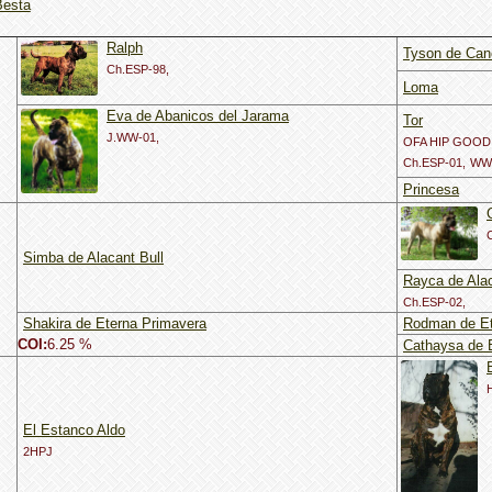
Besta
Ralph
Tyson de Can
Ch.ESP-98,
Loma
Eva de Abanicos del Jarama
Tor
J.WW-01,
OFA HIP GOOD
Ch.ESP-01,
WW-
Princesa
Simba de Alacant Bull
Rayca de Alac
Ch.ESP-02,
Shakira de Eterna Primavera
Rodman de Et
COI:
6.25 %
Cathaysa de 
El Estanco Aldo
2HPJ