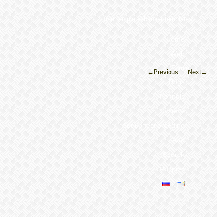
free templatesbanner templates
Home
Web
Forum
←Previous
Next→
Dogs
Kennels
Owner's
Set up test breeding
Add
Search
Puppies