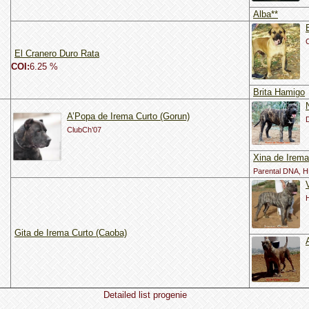
Alba**
El Cranero Duro Rata
COI:
6.25 %
Brita Hamigo
A’Popa de Irema Curto (Gorun)
ClubCh’07
Xina de Irema
Parental DNA, H
Gita de Irema Curto (Caoba)
Detailed list progenie