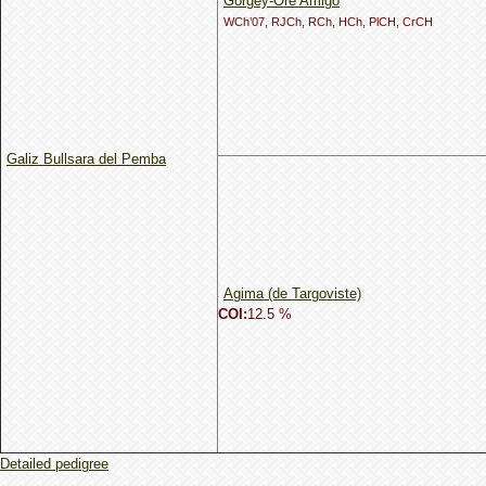
Gorgey-Ore Amigo
WCh’07, RJCh, RCh, HCh, PlCH, CrCH
Galiz Bullsara del Pemba
Agima (de Targoviste)
COI:
12.5 %
Detailed pedigree