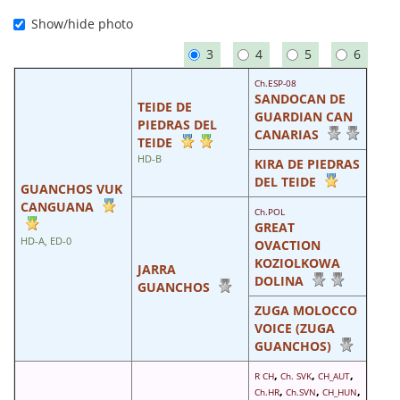
Show/hide photo
3
4
5
6
Ch.ESP-08
SANDOCAN DE
TEIDE DE
GUARDIAN CAN
PIEDRAS DEL
CANARIAS
TEIDE
HD-B
KIRA DE PIEDRAS
DEL TEIDE
GUANCHOS VUK
CANGUANA
Ch.POL
GREAT
HD-A, ED-0
OVACTION
KOZIOLKOWA
JARRA
DOLINA
GUANCHOS
ZUGA MOLOCCO
VOICE (ZUGA
GUANCHOS)
,
,
,
R CH
Ch. SVK
CH_AUT
,
,
,
Ch.HR
Ch.SVN
CH_HUN